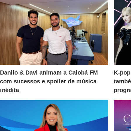
Danilo & Davi animam a Caiobá FM
K-pop
com sucessos e spoiler de música
també
inédita
progr