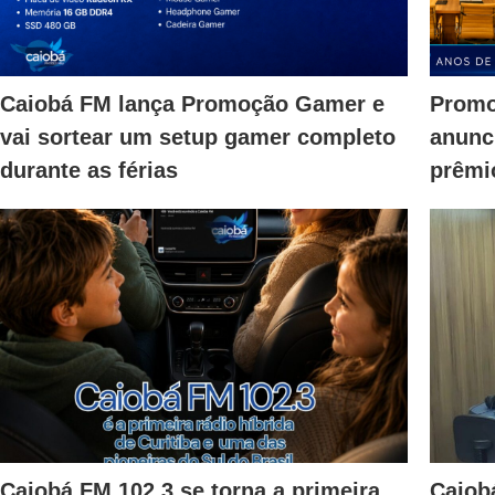
Caiobá FM lança Promoção Gamer e
Promo
vai sortear um setup gamer completo
anunc
durante as férias
prêmio
Caiobá FM 102,3 se torna a primeira
Caiob