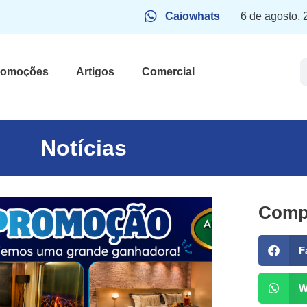
Caiowhats
6 de agosto,
romoções
Artigos
Comercial
Notícias
Compa
F
W