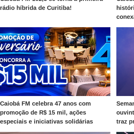
rádio híbrida de Curitiba!
histór
conex
Caiobá FM celebra 47 anos com
Seman
promoção de R$ 15 mil, ações
ouvin
especiais e iniciativas solidárias
traz 