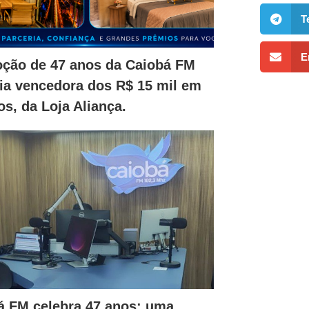
T
E
ção de 47 anos da Caiobá FM
ia vencedora dos R$ 15 mil em
s, da Loja Aliança.
á FM celebra 47 anos: uma