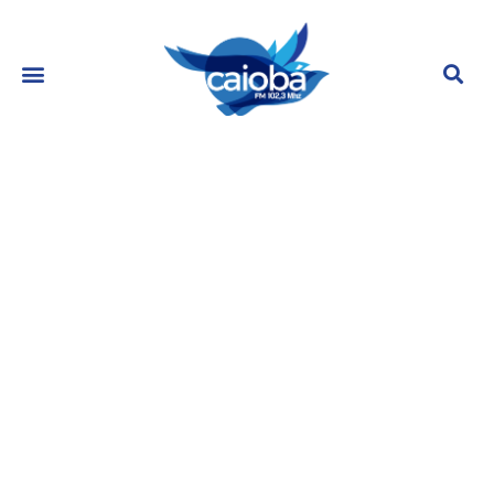
Roberto Carlos lança regravação
de ‘Evidências’, trilha de Travessia,
nova novela da Globo
outubro 10, 2022