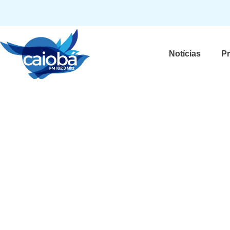
Notícias
P
Ator de Terra e Paixão,
Cadete, denuncia asséd
“alvo várias vezes”