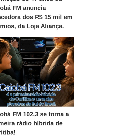
iobá FM anuncia
ncedora dos R$ 15 mil em
mios, da Loja Aliança.
obá FM 102,3 se torna a
meira rádio híbrida de
itiba!