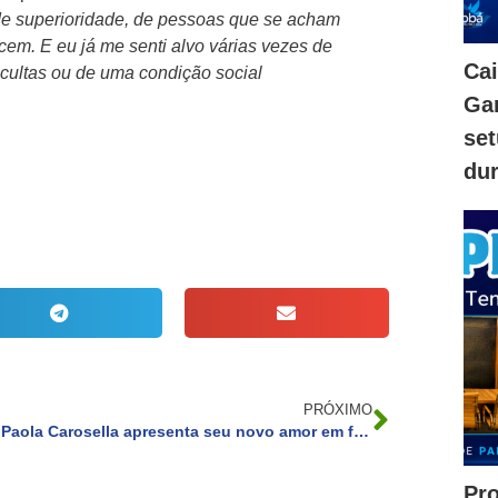
de superioridade, de pessoas que se acham
m. E eu já me senti alvo várias vezes de
Ca
 cultas ou de uma condição social
Gam
se
dur
PRÓXIMO
Paola Carosella apresenta seu novo amor em foto compartilhada nas redes sociais
Pr