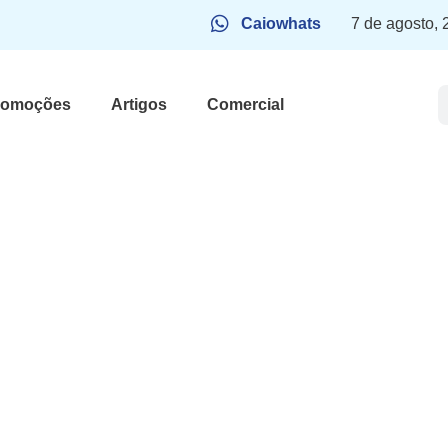
Caiowhats
7 de agosto,
romoções
Artigos
Comercial
 Rainer
io moral: