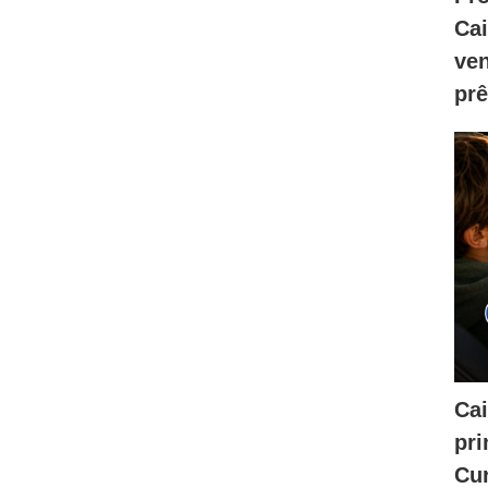
Ca
ve
prê
Cai
pri
Cur