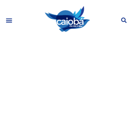
‘BBB 23’: Primeiro ‘Jogo da
Discórdia’ acontece nesta terça-
feira
janeiro 18, 2023