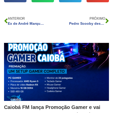
ANTERIOR
PRÓXIMO
Ex de André Marques, Sofia Starling substitui Rafa Kalimann em cenas com José Loreto em Vai na Fé
Pedro Scooby desabafa sobre saúde da filha e lamenta suposta doença
Caiobá FM lança Promoção Gamer e vai