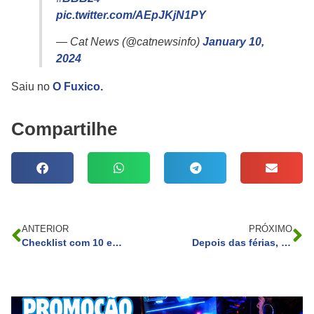
pic.twitter.com/AEpJKjN1PY
— Cat News (@catnewsinfo)
January 10,
2024
Saiu no
O Fuxico.
Compartilhe
ANTERIOR
PRÓXIMO
Checklist com 10 etapas para a estruturar uma área comercial
Depois das férias, Eliana terá novo cenário e novos formatos