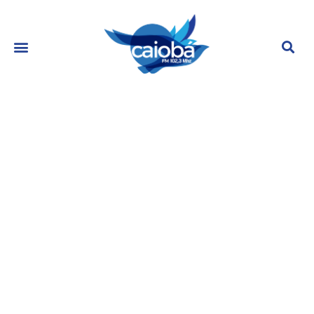
BBB24: Luigi detona Yasmin
Brunet e é comparado com Lucas
Penteado
janeiro 10, 2024