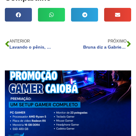
ANTERIOR
PRÓXIMO
Lavando o pênis, na padaria: famosos descobrem traições de jeito inusitado
Bruna diz a Gabriel que não soltará sua mão no BBB 23