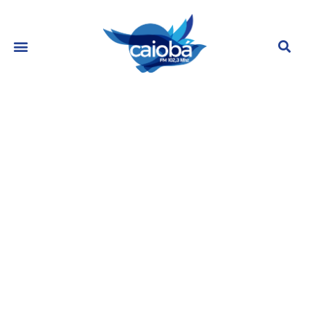
‘Bizarros’: Modelo britânica revela
resultado da 16ª cirurgia nos seios
janeiro 27, 2023