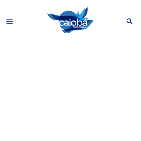
Brincadeira? Carmo Dalla Vecchia
sensualiza com ator em vídeo e
choca web
maio 30, 2023