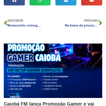
ANTERIOR
PRÓXIMO
Mumuzinho entrega ajuda de Regina Casé para superar perrengue: ‘R$ 250 mil’
Na beira da piscina, Karoline Lima puxa biquíni fio-dental e destaca bumbum redondo
Caiobá FM lança Promoção Gamer e vai