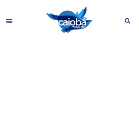
Brunna Gonçalves fala sobre os
planos de ser mãe com Ludmilla
março 2, 2023