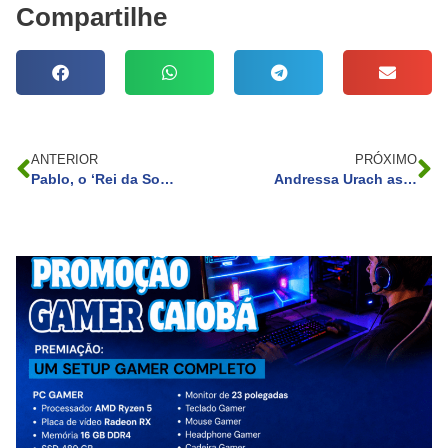
Compartilhe
ANTERIOR
PRÓXIMO
Pablo, o ‘Rei da Sofrência’, curte lua de mel com a mulher em Jeri e fala sobre novos projetos
Andressa Urach assume volta à prostituição e revela se tentou ‘matar’ o filho