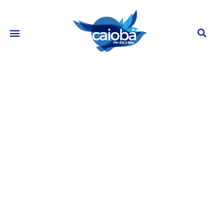
Carta de Rose Miriam sobre
sexualidade de Gugu vem à tona, e
advogado se pronuncia
junho 23, 2023