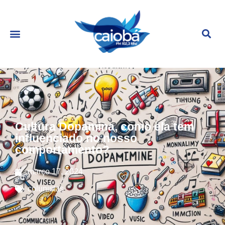
Cultura Dopamina, como ela tem
influenciado no nosso
comportamento?
março 17, 2024
colunistas