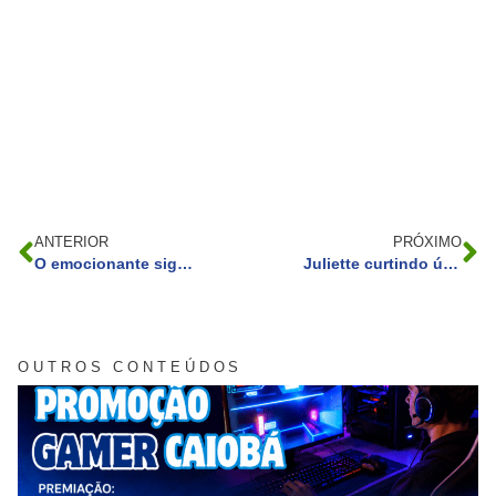
ANTERIOR
PRÓXIMO
O emocionante significado de The Checkered Flag (Dead or Alive), do Jethro Tull
Juliette curtindo último fim de semana de verão com calor
OUTROS CONTEÚDOS