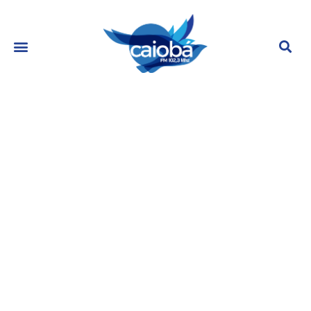
Curitiba ganha novo hipermercado
no Alto da XV
outubro 5, 2022