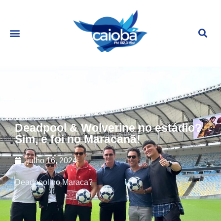
Deadpool & Wolverine no estádio?
Sim, e foi no Maracanã!
julho 16, 2024
Deadpool no Maraca?