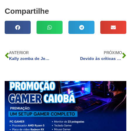
Compartilhe
ANTERIOR
PRÓXIMO
Kally zomba de Jenny Miranda durante a indicação para a roça em A Fazenda 15
Devido às críticas e à baixa audiência, o programa “Pipoca da Ivete” será finalizado em 2024