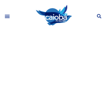
Durante a madrugada, na Fazenda
15, houve uma discussão
acalorada entre os peões e
também receberam uma
advertência da produção
outubro 26, 2023