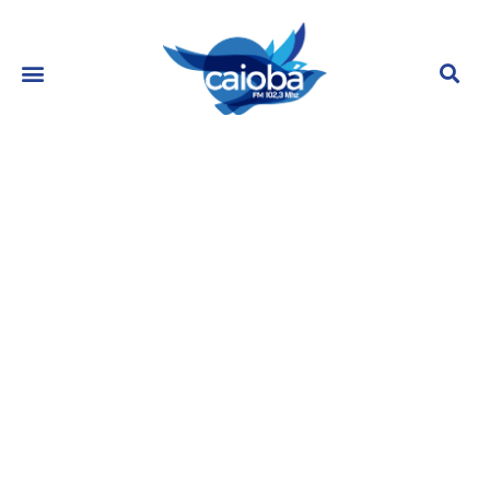
Elton John passa noite em hospital
após escorregar em sua casa na
França, diz BBC
agosto 29, 2023