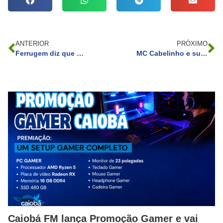
ANTERIOR
PRÓXIMO
Ferrugem diz que não conseguia enxergar próprio pênis devido sobrepeso
MC Cabelinho e suposta amante teriam brigado por causa do rapper Orochi: entenda a disputa
Caiobá FM lança Promoção Gamer e vai