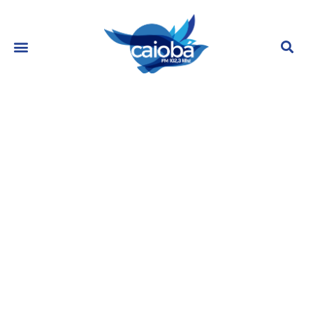
Fabiana Justus mantém espírito de
família vivo!
abril 15, 2024