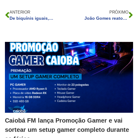
ANTERIOR
PRÓXIMO
De biquínis iguais, Juliette e Bianca Andrade causam alvoroço na web
João Gomes reatou o namoro por um motivo surpreendente entenda;
Caiobá FM lança Promoção Gamer e vai
sortear um setup gamer completo durante