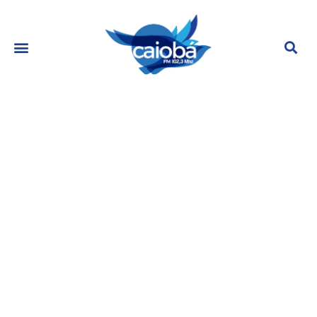
Fátima Bernardes fala como lida
com o sucesso: “Eu simplesmente
vivo”
maio 22, 2023