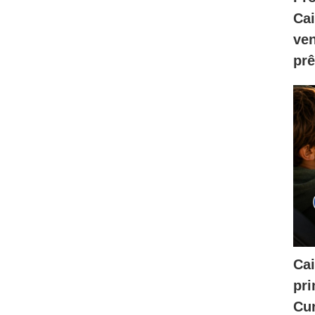
Ca
ve
prê
Cai
pri
Cur