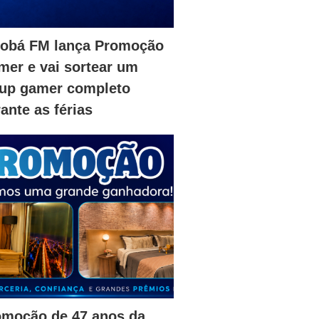
iobá FM lança Promoção
er e vai sortear um
tup gamer completo
ante as férias
omoção de 47 anos da