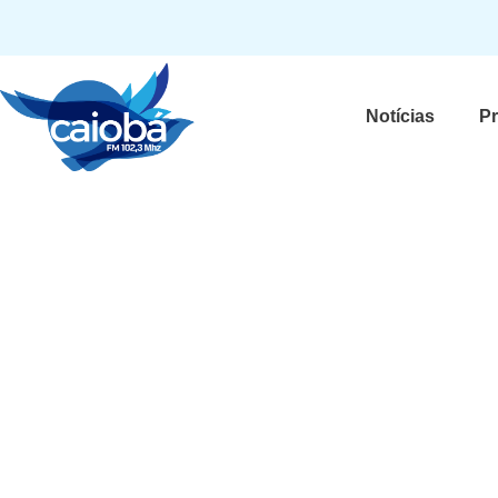
Notícias
P
Felipe Neto diz que foi
“apaixonadinho” por e
Fábio Porchat