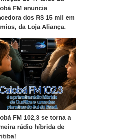
iobá FM anuncia
ncedora dos R$ 15 mil em
mios, da Loja Aliança.
obá FM 102,3 se torna a
meira rádio híbrida de
itiba!