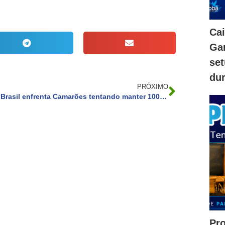
Ca
Gam
se
dur
PRÓXIMO
Brasil enfrenta Camarões tentando manter 100% de aproveitamento na Copa
Pr