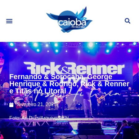
Fernando & Sorocaba, George
Henrique & Rodrigo, Rick & Renner
e Titãs no Litoral
fevereiro 21, 2025
Foto: Ari Dias/Arquivo AEN