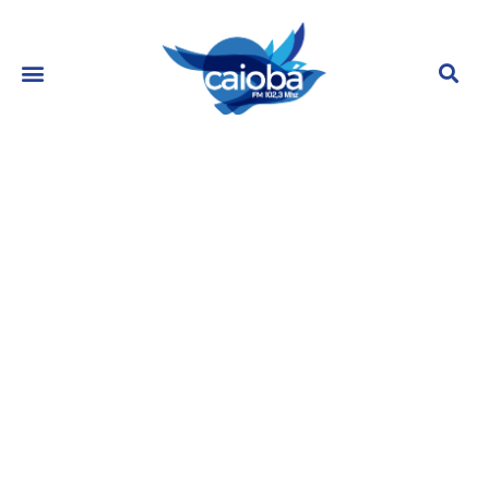
Gil do Vigor comenta injustiça
sofrida em faculdade e declara:
“Não vou desistir”
julho 20, 2023