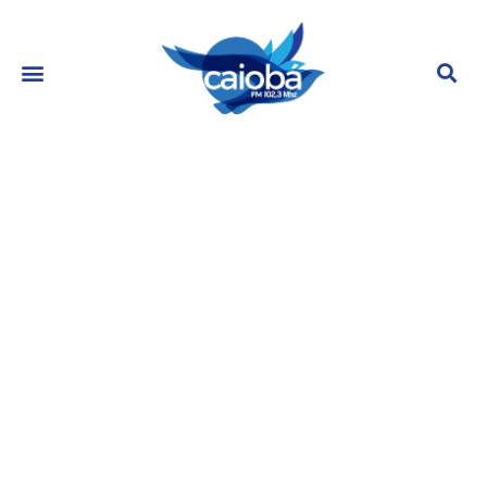
Larissa Manoela ignora aniversário
da mãe, e passa o dia com a
cunhada
agosto 8, 2023