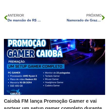
ANTERIOR
PRÓXIMO
De mansão de R$ 800 mi a vida em trailer: como Tori Spelling perdeu tudo?
Namorado de Grazi Massafera, Marlon Teixeira faz campanha com Gisele Bündchen
Caiobá FM lança Promoção Gamer e vai
sortear um setup gamer completo durante