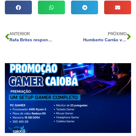
ANTERIOR
PRÓXIMO
Rafa Brites responde após ser chamada de ‘feia’ e ‘desleixada’ nas redes sociais: ‘É esse o jeito que eu tô’
Humberto Carrão viverá dois personagens no remake da novela ‘Renascer’