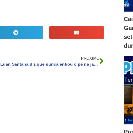
Ca
Gam
se
dur
PRÓXIMO
Luan Santana diz que nunca enfiou o pé na jaca: “Não sei se faria”
Pr