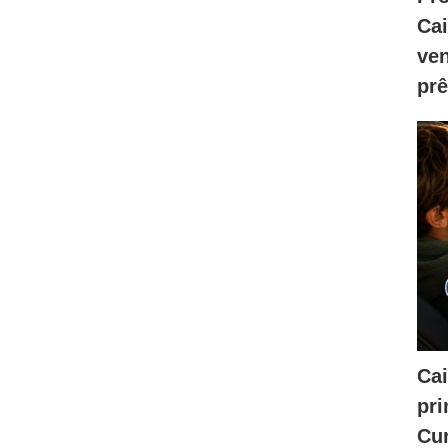
Ca
ve
prê
Cai
pri
Cur