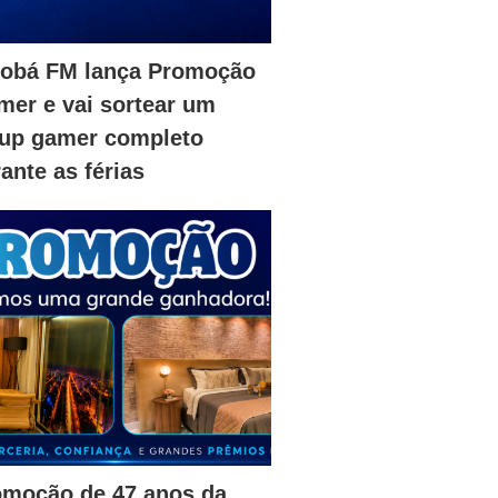
iobá FM lança Promoção
er e vai sortear um
tup gamer completo
ante as férias
omoção de 47 anos da