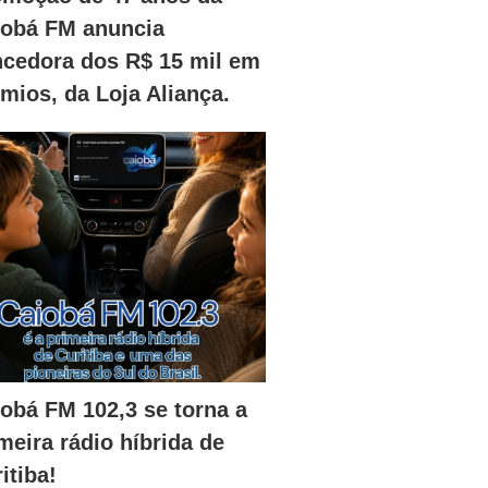
iobá FM anuncia
ncedora dos R$ 15 mil em
mios, da Loja Aliança.
obá FM 102,3 se torna a
meira rádio híbrida de
itiba!