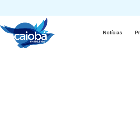
Notícias
P
Mateus Solano e Paula
celebram 15 anos junto
relação bonita constru