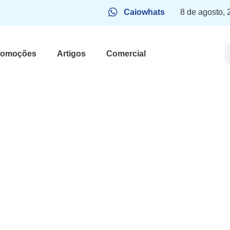
Caiowhats
8 de agosto,
romoções
Artigos
Comercial
 Braun
s: “Que
ímos”