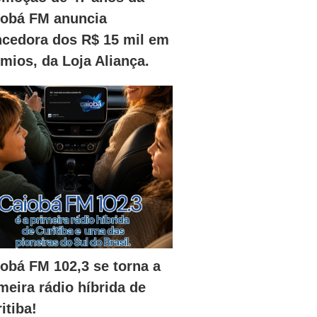
iobá FM anuncia
ncedora dos R$ 15 mil em
mios, da Loja Aliança.
obá FM 102,3 se torna a
meira rádio híbrida de
itiba!