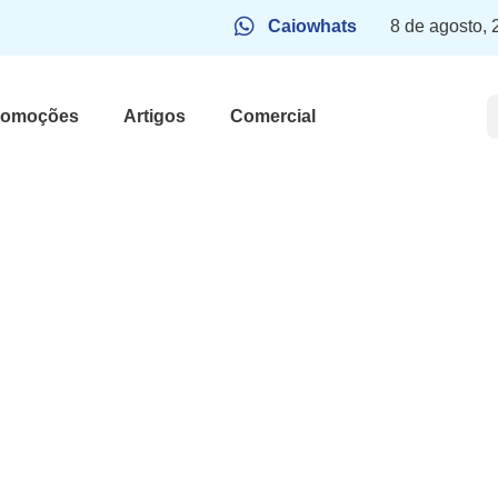
Caiowhats
8 de agosto,
romoções
Artigos
Comercial
 ao comprar
reza: “não