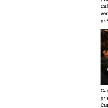
Ca
ve
prê
Cai
pri
Cur