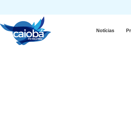
Notícias
P
MC Daniel se emociona
mansão e relembra pob
tinha nem manteiga”