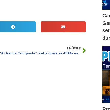
Ca
Gam
se
dur
PRÓXIMO
‘A Grande Conquista’: saiba quais ex-BBBs estão participando do reality show
Pr