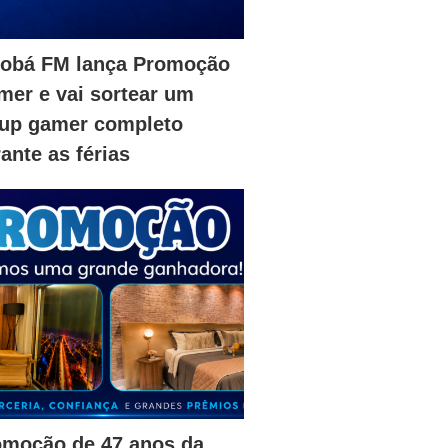
iobá FM lança Promoção
er e vai sortear um
tup gamer completo
ante as férias
omoção de 47 anos da