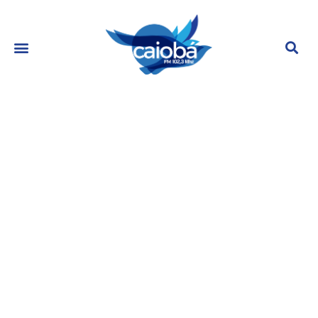
No ar em ‘Vai na fé’ como um
advogado, Giuliano Laffayette fala
das cantadas que recebe nas
redes: ‘Eu me divirto’
junho 1, 2023