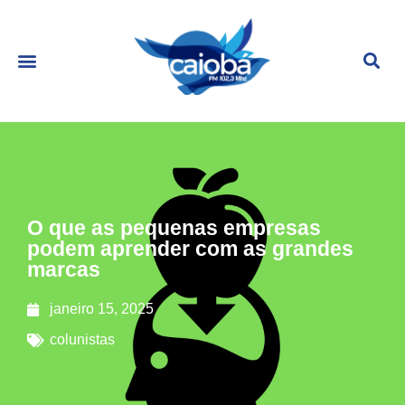
O que as pequenas empresas
podem aprender com as grandes
marcas
janeiro 15, 2025
colunistas