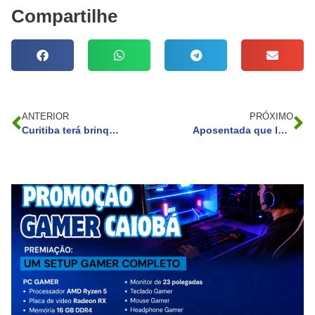
Compartilhe
ANTERIOR
PRÓXIMO
Curitiba terá brinquedos adaptados nos parquinhos
Aposentada que lutou contra construtora morre em Curitiba