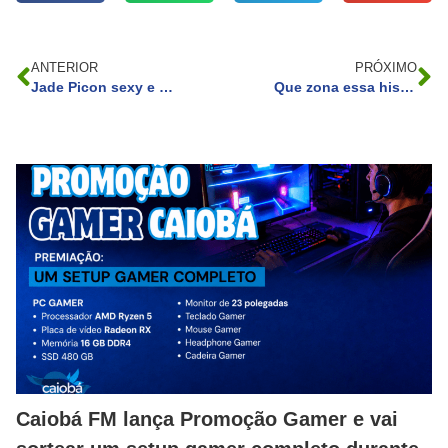
ANTERIOR
PRÓXIMO
Jade Picon sexy e perigosa em camarote
Que zona essa historia: Marcelo Courrege,Renata Heilborn e Carol Barcellos
Caiobá FM lança Promoção Gamer e vai