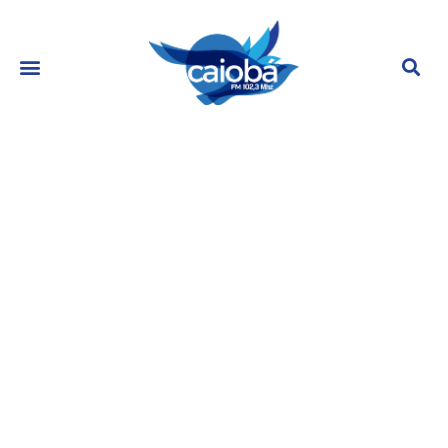
Paolla Oliveira cala a boca de
haters em desfile
fevereiro 12, 2024