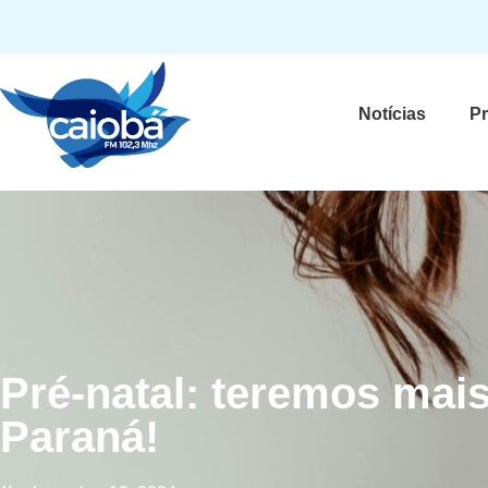
Notícias
P
Pré-natal: teremos mai
Paraná!