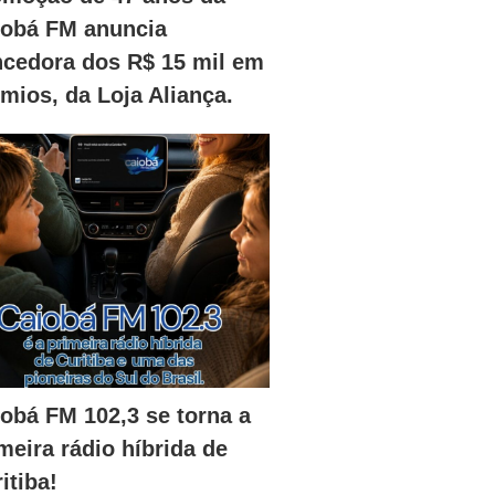
iobá FM anuncia
ncedora dos R$ 15 mil em
mios, da Loja Aliança.
obá FM 102,3 se torna a
meira rádio híbrida de
itiba!