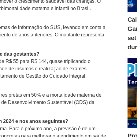
omover o crescimento saudável das crianças. O
imortalidade materna e infantil no Brasil.
Ca
stemas de informação do SUS, levando em conta a
Gam
nto de anos anteriores. O montante representa
se
dur
e das gestantes?
e R$ 55 para R$ 144, quase triplicando o
dade de insumos e realização de exames
tamento de Gestão do Cuidado Integral.
eres pretas em 50% e a mortalidade materna de
s de Desenvolvimento Sustentável (ODS) da
em 2024 e nos anos seguintes?
ama. Para o próximo ano, a previsão é de um
Pr
 concretas para melhorar o atendimento em saúde