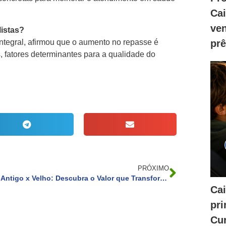
Ca
ve
listas?
ntegral, afirmou que o aumento no repasse é
prê
 fatores determinantes para a qualidade do
PRÓXIMO
Antigo x Velho: Descubra o Valor que Transforma Idade em Desejo
Cai
pri
Cur