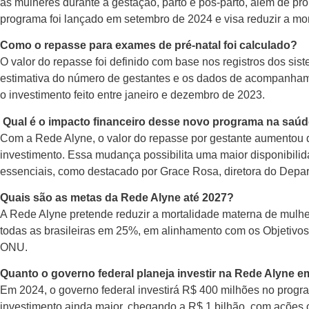
às mulheres durante a gestação, parto e pós-parto, além de pr
programa foi lançado em setembro de 2024 e visa reduzir a morb
Como o repasse para exames de pré-natal foi calculado?
O valor do repasse foi definido com base nos registros dos si
estimativa do número de gestantes e os dados de acompanhame
o investimento feito entre janeiro e dezembro de 2023.
Qual é o impacto financeiro desse novo programa na saúd
Com a Rede Alyne, o valor do repasse por gestante aumentou d
investimento. Essa mudança possibilita uma maior disponibili
essenciais, como destacado por Grace Rosa, diretora do Depar
Quais são as metas da Rede Alyne até 2027?
A Rede Alyne pretende reduzir a mortalidade materna de mulh
todas as brasileiras em 25%, em alinhamento com os Objetivo
ONU.
Quanto o governo federal planeja investir na Rede Alyne 
Em 2024, o governo federal investirá R$ 400 milhões no progr
investimento ainda maior, chegando a R$ 1 bilhão, com ações