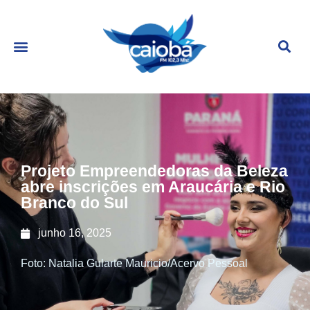
Projeto Empreendedoras da Beleza
abre inscrições em Araucária e Rio
Branco do Sul
junho 16, 2025
Foto: Natalia Gularte Mauricio/Acervo Pessoal