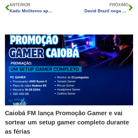
ANTERIOR
PRÓXIMO
Kadu Moliterno aprova harmonização facial aos 70; ‘posso fazer papel de 50’
David Brazil nega que esteja articulando enredo sobre Neymar
Caiobá FM lança Promoção Gamer e vai
sortear um setup gamer completo durante
as férias