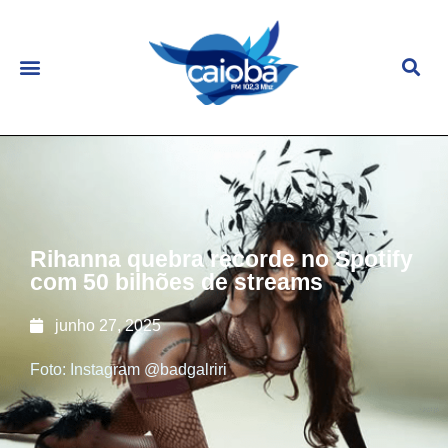
Rihanna quebra recorde no Spotify
com 50 bilhões de streams
junho 27, 2025
Foto: Instagram @badgalriri