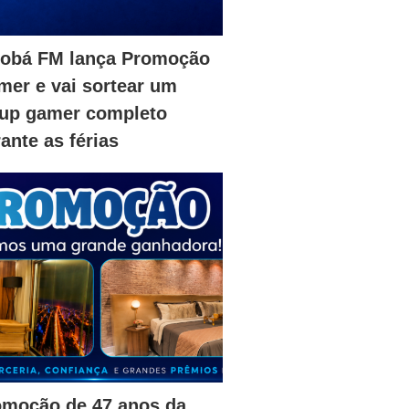
iobá FM lança Promoção
er e vai sortear um
tup gamer completo
ante as férias
omoção de 47 anos da