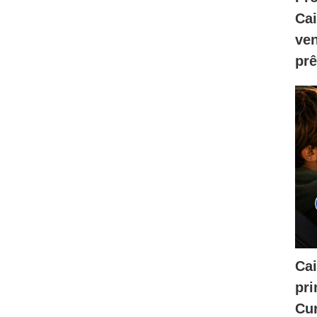
Ca
ve
prê
Cai
pri
Cur