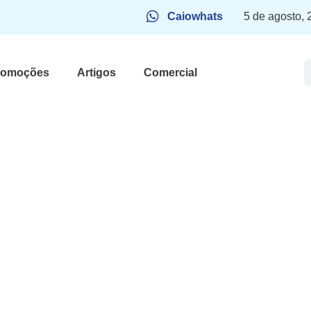
Caiowhats
5 de agosto,
romoções
Artigos
Comercial
nal de sua
: “Não