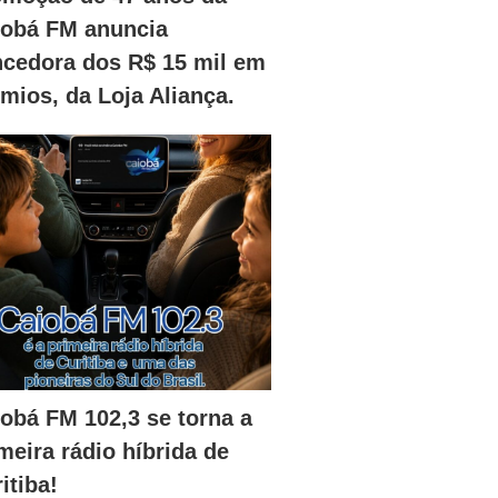
iobá FM anuncia
ncedora dos R$ 15 mil em
mios, da Loja Aliança.
obá FM 102,3 se torna a
meira rádio híbrida de
itiba!