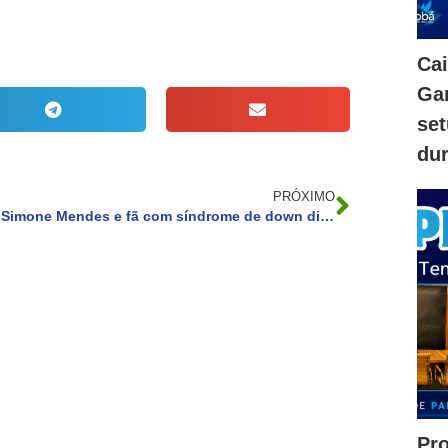
Ca
Gam
se
dur
PRÓXIMO
Simone Mendes e fã com síndrome de down dividem palco no PR. Vídeo
Pr