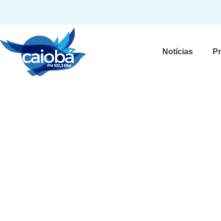
Notícias
P
Susana Vieira detona fi
personagem em novela
gostei”