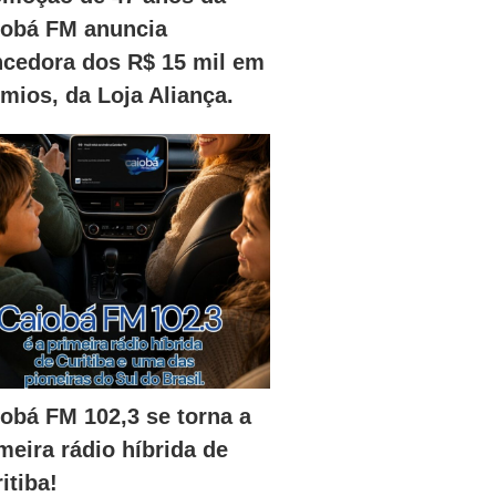
iobá FM anuncia
ncedora dos R$ 15 mil em
mios, da Loja Aliança.
obá FM 102,3 se torna a
meira rádio híbrida de
itiba!