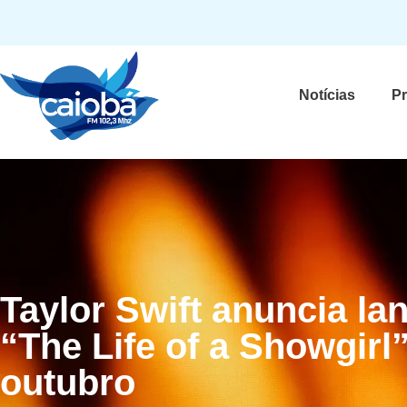
Notícias
P
Taylor Swift anuncia l
“The Life of a Showgirl
outubro