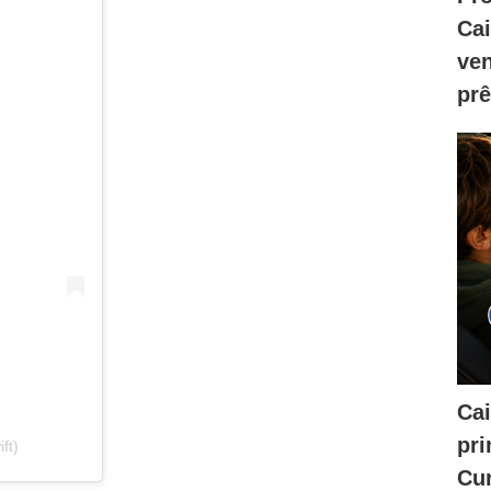
Ca
ve
prê
Cai
pri
ft)
Cur