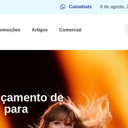
Caiowhats
6 de agosto,
romoções
Artigos
Comercial
ançamento de
” para