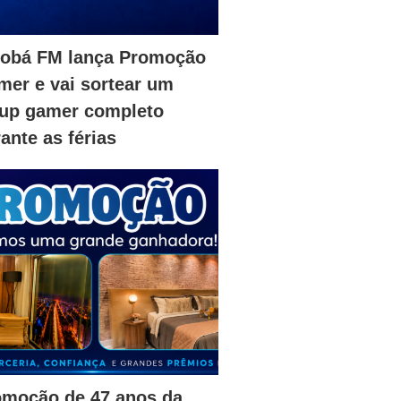
iobá FM lança Promoção
er e vai sortear um
tup gamer completo
ante as férias
omoção de 47 anos da