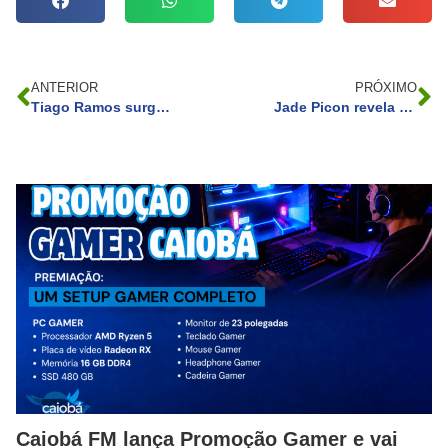
ANTERIOR
PRÓXIMO
Tiago Ramos surge chorando na web e manda recado para Nadine Gonçalves, mãe de Neymar: ‘Aguarde’
Jade Picon revela se vai continuar carreira de atriz após “Travessia”
Caiobá FM lança Promoção Gamer e vai