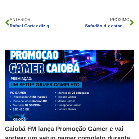
ANTERIOR
PRÓXIMO
Rafael Cortez diz que elenco do CQC sofreu com depressão e burnout
Safadão diz estar esgotado após crises de ansiedade: ‘Tinha medo de morrer’
Caiobá FM lança Promoção Gamer e vai
sortear um setup gamer completo durante