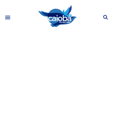
Vocalista do Molejo, Anderson
Leonardo é internado no Rio para
tratar pneumonia
setembro 11, 2023