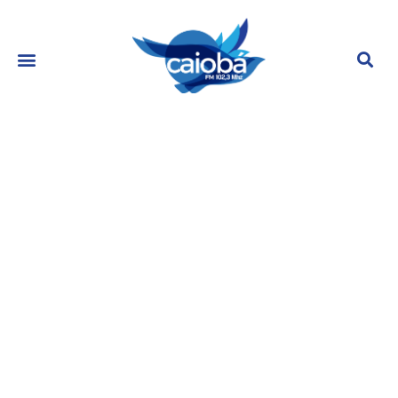
Ana Hickmann é o centro das
atenções na feira de beleza!
abril 16, 2024