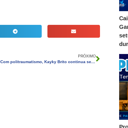
Ca
Gam
se
dur
PRÓXIMO
Com politraumatismo, Kayky Brito continua sedado e intubado, diz boletim
Pr