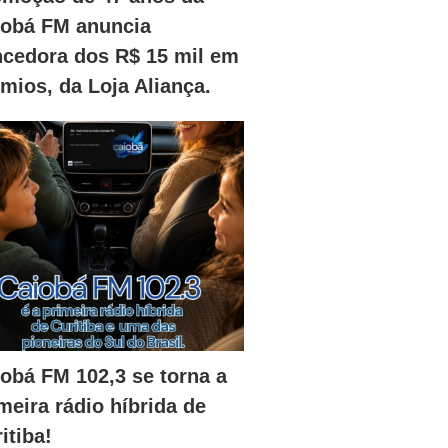
iobá FM anuncia
ncedora dos R$ 15 mil em
mios, da Loja Aliança.
obá FM 102,3 se torna a
meira rádio híbrida de
itiba!