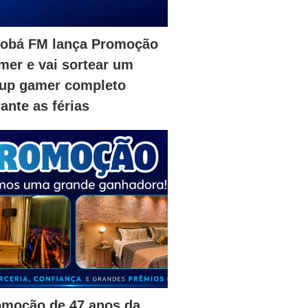
iobá FM lança Promoção
er e vai sortear um
tup gamer completo
ante as férias
omoção de 47 anos da