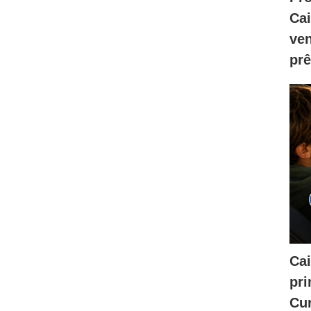
Ca
ve
prê
Cai
pri
Cur