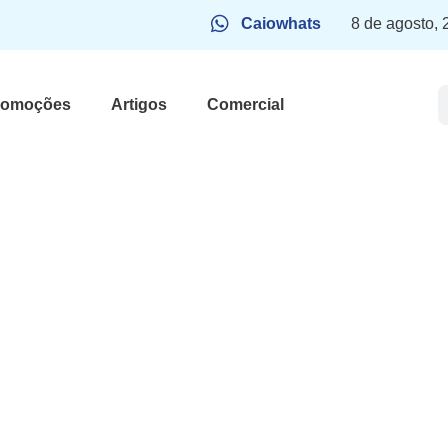
Caiowhats
8 de agosto,
romoções
Artigos
Comercial
ista do
erido para SP