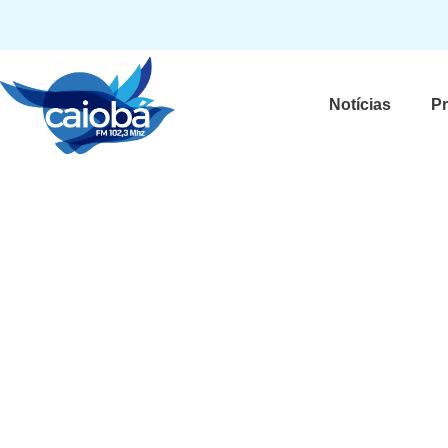
Notícias
P
Baleado na cabeça, baix
Ultraje a Rigor é transf