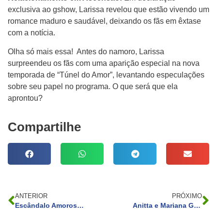
exclusiva ao gshow, Larissa revelou que estão vivendo um
romance maduro e saudável, deixando os fãs em êxtase
com a notícia.
Olha só mais essa! Antes do namoro, Larissa
surpreendeu os fãs com uma aparição especial na nova
temporada de “Túnel do Amor”, levantando especulações
sobre seu papel no programa. O que será que ela
aprontou?
Compartilhe
ANTERIOR
PRÓXIMO
Escândalo Amoroso Destrói Casamento de Celebridades e Catapulta Carreira de Personal Trainer!
Anitta e Mariana Goldfarb: duelo de biquínis! Quem vestiu melhor?