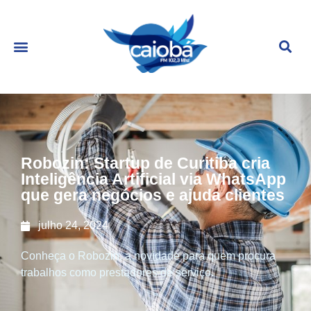
Robozin: Startup de Curitiba cria
Inteligência Artificial via WhatsApp
que gera negócios e ajuda clientes
julho 24, 2024
Conheça o Robozin, a novidade para quem procura
trabalhos como prestadores de serviço.