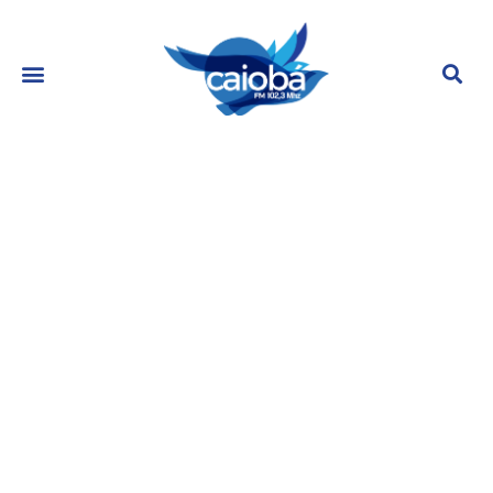
Suposta amante de MC Cabelinho
deixou recado há dez meses em
post de Bella Campos sugerindo
traição; veja
agosto 31, 2023