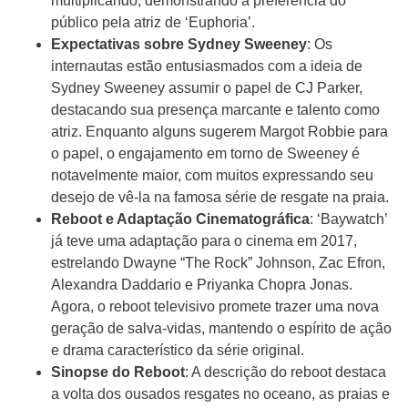
multiplicando, demonstrando a preferência do
público pela atriz de ‘Euphoria’.
Expectativas sobre Sydney Sweeney
: Os
internautas estão entusiasmados com a ideia de
Sydney Sweeney assumir o papel de CJ Parker,
destacando sua presença marcante e talento como
atriz. Enquanto alguns sugerem Margot Robbie para
o papel, o engajamento em torno de Sweeney é
notavelmente maior, com muitos expressando seu
desejo de vê-la na famosa série de resgate na praia.
Reboot e Adaptação Cinematográfica
: ‘Baywatch’
já teve uma adaptação para o cinema em 2017,
estrelando Dwayne “The Rock” Johnson, Zac Efron,
Alexandra Daddario e Priyanka Chopra Jonas.
Agora, o reboot televisivo promete trazer uma nova
geração de salva-vidas, mantendo o espírito de ação
e drama característico da série original.
Sinopse do Reboot
: A descrição do reboot destaca
a volta dos ousados resgates no oceano, as praias e