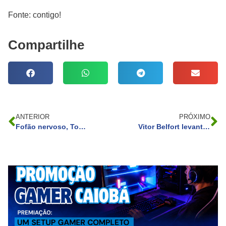
Fonte: contigo!
Compartilhe
ANTERIOR
PRÓXIMO
Fofão nervoso, Tob dispensado, Mike falando sobre sexo e drogas… O Balão Mágico revisitado
Vitor Belfort levanta novas suspeitas sobre o desaparecimento da irmã: “Não investigaram”