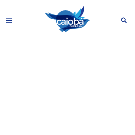
Teve sexo? Xuxa esclarece relação
com Marlene Mattos: “Difícil
entenderem”
julho 13, 2023